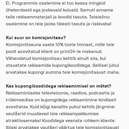
Ei. Programmis osalemine ei too kaasa mingeid
ühekordseid ega jooksvaid kulusid. Samuti anname
teile reklaammaterjali ja koodid tasuta. Teisisõnu:
osalemine on teie jaoks täiesti tasuta ja riskivaba!
Kui suur on komisjonitasu?
Komisjonitasuna saate 10% toote hinnast, mille teie
poolt soovitatud klient on print24-le maksnud.
Vähendatud komisjonitasu kehtib ainult siis, kui
otsustate reklaamida kupongikoodidega. Sellisel juhul
arvatakse kupongi summa teie komisjonitasust maha.
Kas kupongikoodidega reklaamimisel on mõtet?
Reklaamimiseks televisioonis, raadios, podcastis ja
trükimeedias on kupongidega reklaamimine kindlasti
soovitatav. Kuid kõigi kanalite puhul kehtib järgmine:
vautšerid muudavad teie reklaampakkumise
atraktiivsemaks! Koodidega veenate rohkem kliente.
Siiski arvatakse vautšeri väärtus teie komisjonitasust