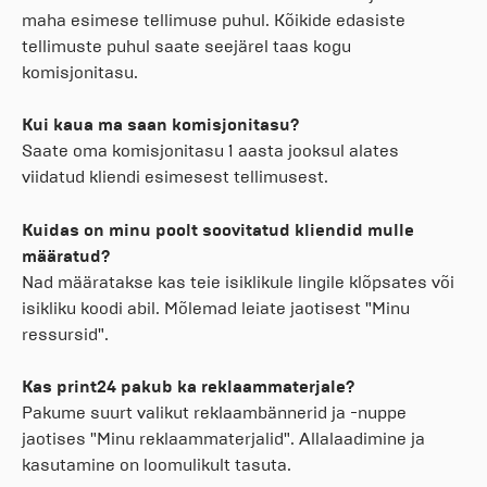
maha esimese tellimuse puhul. Kõikide edasiste
tellimuste puhul saate seejärel taas kogu
komisjonitasu.
Kui kaua ma saan komisjonitasu?
Saate oma komisjonitasu 1 aasta jooksul alates
viidatud kliendi esimesest tellimusest.
Kuidas on minu poolt soovitatud kliendid mulle
määratud?
Nad määratakse kas teie isiklikule lingile klõpsates või
isikliku koodi abil. Mõlemad leiate jaotisest "Minu
ressursid".
Kas print24 pakub ka reklaammaterjale?
Pakume suurt valikut reklaambännerid ja -nuppe
jaotises "Minu reklaammaterjalid". Allalaadimine ja
kasutamine on loomulikult tasuta.