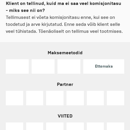
Klient on tellinud, kuid ma ei saa veel komisjonitasu
- miks see nii on?
Tellimusest ei võeta komisjonitasu enne, kui see on
toodetud ja arve kirjutatud. Enne seda võib klient selle
veel tühistada. Tõenäoliselt on tellimus veel tootmises.
Maksemeetodid
Ettemaks
Partner
VIITED