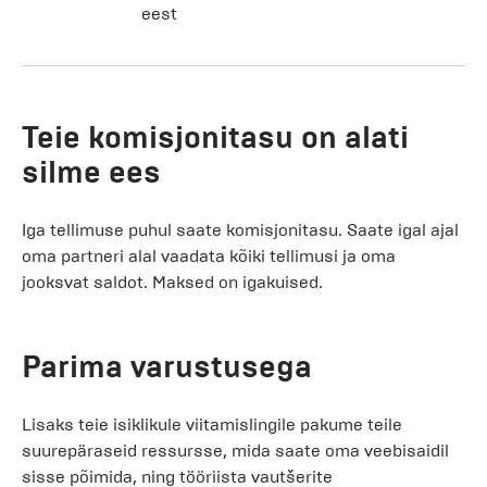
eest
Teie komisjonitasu on alati
silme ees
Iga tellimuse puhul saate komisjonitasu. Saate igal ajal
oma partneri alal vaadata kõiki tellimusi ja oma
jooksvat saldot. Maksed on igakuised.
Parima varustusega
Lisaks teie isiklikule viitamislingile pakume teile
suurepäraseid ressursse, mida saate oma veebisaidil
sisse põimida, ning tööriista vautšerite