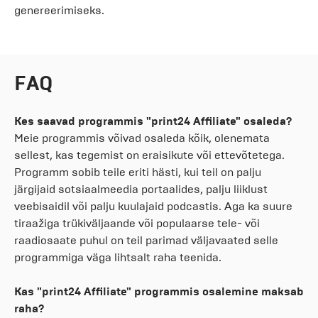
genereerimiseks.
FAQ
Kes saavad programmis "print24 Affiliate" osaleda?
Meie programmis võivad osaleda kõik, olenemata
sellest, kas tegemist on eraisikute või ettevõtetega.
Programm sobib teile eriti hästi, kui teil on palju
järgijaid sotsiaalmeedia portaalides, palju liiklust
veebisaidil või palju kuulajaid podcastis. Aga ka suure
tiraažiga trükiväljaande või populaarse tele- või
raadiosaate puhul on teil parimad väljavaated selle
programmiga väga lihtsalt raha teenida.
Kas "print24 Affiliate" programmis osalemine maksab
raha?