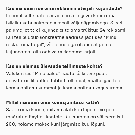
Kas ma saan ise oma reklaammaterjali kujundada?
Loomulikult saate esitada oma lingi või koodi oma
isikliku sotsiaalmeediakanali väljanägemisega. Siiski
palume, et te ei kujundaksite oma trükitud 24 reklaami.
Kui teil puudub konkreetne aadress jaotises "Minu
reklaammaterjal", võtke meiega ühendust ja me
kujundame teile sobiva reklaammaterjali.
Kas on olemas ülevaade tellimuste kohta?
Valdkonnas "Minu saldo" näete kõiki teie poolt
soovitatud klientide tehtud tellimusi, sealhulgas teie
komisjonitasu summat ja komisjonitasu kogusummat.
Millal ma saan oma komisjonitasu kätte?
Saate oma komisjonitasu alati kuu lõpus teie poolt
määratud PayPal-kontole. Kui summa on väiksem kui
20€, hoiame makse kuni järgmise kuu lõpuni.